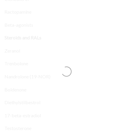
Ractopamine
Beta-agonists
Steroids and RALs
Zeranol
Trenbolone
Nandrolone (19-NOR)
Boldenone
Diethylstilbestrol
17-beta-estradiol
Testosterone