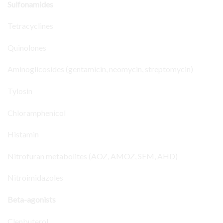
Sulfonamides
Tetracyclines
Quinolones
Aminoglicosides (gentamicin, neomycin, streptomycin)
Tylosin
Chloramphenicol
Histamin
Nitrofuran metabolites (AOZ, AMOZ, SEM, AHD)
Nitroimidazoles
Beta-agonists
Clenbuterol