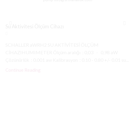
Su Aktivitesi Ölçüm Cihazı
SCHALLER aWRH2 SU AKTİVİTESİ ÖLÇÜM
CİHAZIHUMIMETER Ölçüm aralığı : 0,03 - 0,98 aW
Çözünürlük : 0.001 aw Kalibrasyon : 0.10 - 0.80 +/- 0.01 su...
Continue Reading
© Created by
8theme
- Power Elite ThemeForest Author.